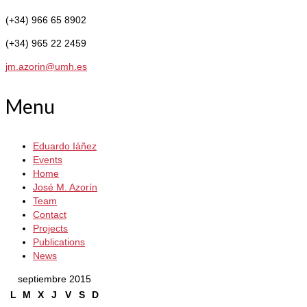
(+34) 966 65 8902
(+34) 965 22 2459
jm.azorin@umh.es
Menu
Eduardo Iáñez
Events
Home
José M. Azorín
Team
Contact
Projects
Publications
News
septiembre 2015
L
M
X
J
V
S
D